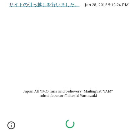
サイトの引っ越しを行いました。
 — Jan 28, 2012 5:19:24 PM
Japan All YMO fans and believers' Mailinglist "JAM"
administrator:Takeshi Yamazaki